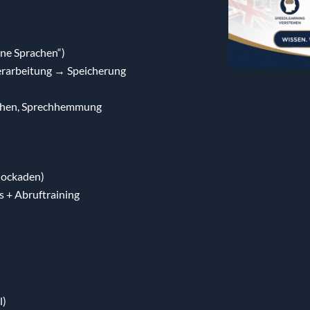
ine Sprachen“)
erarbeitung → Speicherung
tehen, Sprechhemmung
Blockaden)
 + Abruftraining
l)