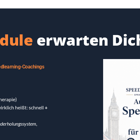
dule
erwarten Dic
edlearning-Coachings
Therapie)
rklich heißt: schnell
+
iederholungssystem,