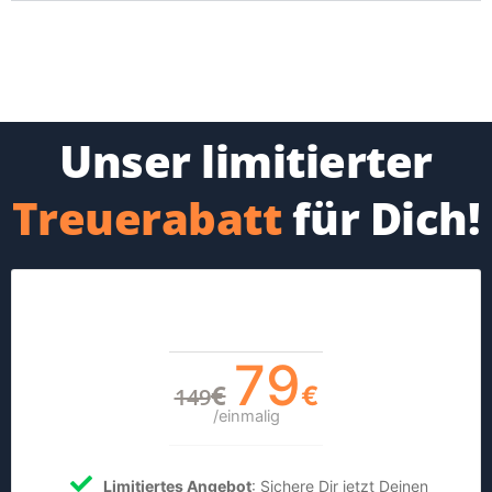
Unser limitierter
Treuerabatt
für Dich!
Exklusive Aktion
79
€
€
149
/einmalig
Limitiertes Angebot
: Sichere Dir jetzt Deinen