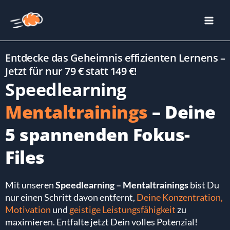
Zum
Main
Inhalt
Men
springen
Entdecke das Geheimnis effizienten Lernens –
Jetzt für nur 79 € statt 149 €!
Speedlearning
Mentaltrainings
– Deine
5 spannenden Fokus-
Files
Mit unseren
Speedlearning – Mentaltrainings
bist Du
nur einen Schritt davon entfernt,
Deine Konzentration,
Motivation
und
geistige Leistungsfähigkeit
zu
maximieren. Entfalte jetzt Dein volles Potenzial!